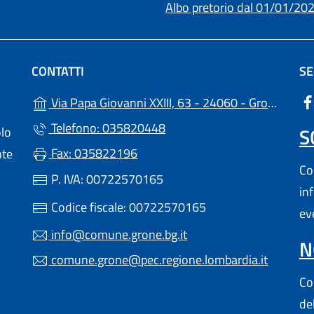
Albo pretorio dal 01/01/20
CONTATTI
SE
Via Papa Giovanni XXIII, 63 - 24060 - Grone - (BG)
Telefono: 035820448
S
olo
Fax: 035822196
nte
Con
P. IVA: 00722570165
in
Codice fiscale: 00722570165
ev
info@comune.grone.bg.it
N
comune.grone@pec.regione.lombardia.it
Con
de