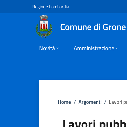
Lavori pubblici | C
Vai al contenuto principale
(apre in un'altra scheda).
Regione Lombardia
Comune di Grone
Novità
Amministrazione
Home
/
Argomenti
/
Lavori p
Lavori pubbl