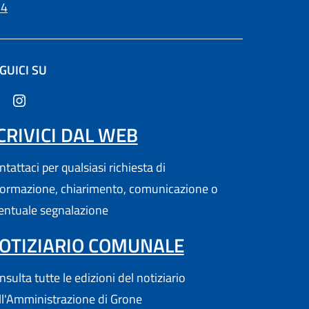
(apre in un'altra scheda).
24
GUICI SU
(apre in un'altra scheda).
CRIVICI DAL WEB
tattaci per qualsiasi richiesta di
formazione, chiarimento, comunicazione o
entuale segnalazione
OTIZIARIO COMUNALE
sulta tutte le edizioni del notiziario
ll'Amministrazione di Grone