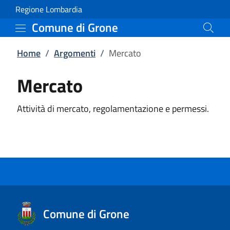
Mercato | Comune di Gr
Vai al contenuto principale
(apre in un'altra scheda).
Regione Lombardia
Comune di Grone
Home
/
Argomenti
/
Mercato
Mercato
Attività di mercato, regolamentazione e permessi.
Comune di Grone