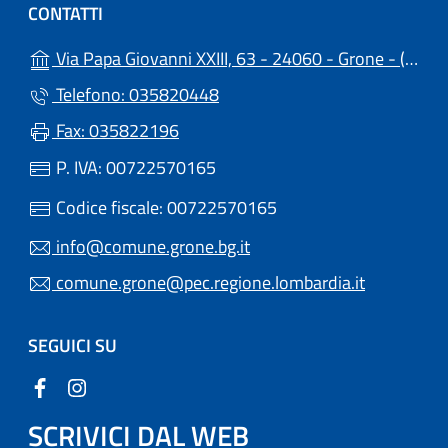
CONTATTI
(a
Via Papa Giovanni XXIII, 63 - 24060 - Grone - (BG)
Telefono: 035820448
Fax: 035822196
P. IVA: 00722570165
Codice fiscale: 00722570165
info@comune.grone.bg.it
comune.grone@pec.regione.lombardia.it
SEGUICI SU
SCRIVICI DAL WEB