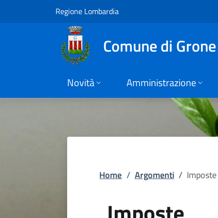
Imposte | Comune d
Vai al contenuto principale
(apre in un'altra scheda).
Regione Lombardia
Comune di Grone
Novità
Amministrazione
Home
/
Argomenti
/
Imposte
Imposte