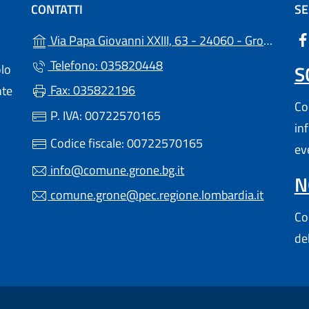
CONTATTI
SE
Via Papa Giovanni XXIII, 63 - 24060 - Grone - (BG)
Telefono: 035820448
S
olo
Fax: 035822196
nte
Con
P. IVA: 00722570165
in
Codice fiscale: 00722570165
ev
info@comune.grone.bg.it
N
comune.grone@pec.regione.lombardia.it
Con
de