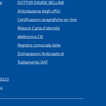
te
DOTTOR DAVIDE BELLINA
Articolazione degli uffici
Certificazioni anagrafiche on-line
Rilascio Carta d'identità
elettronica CIE
Registro comunale delle
Dichiarazioni Anticipate di
altra scheda).
Trattamento DAT
(apre in un'altra scheda).
/2023
(apre in un'altra scheda).
24