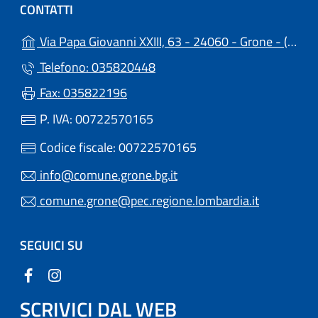
CONTATTI
(a
Via Papa Giovanni XXIII, 63 - 24060 - Grone - (BG)
Telefono: 035820448
Fax: 035822196
P. IVA: 00722570165
Codice fiscale: 00722570165
info@comune.grone.bg.it
comune.grone@pec.regione.lombardia.it
SEGUICI SU
SCRIVICI DAL WEB