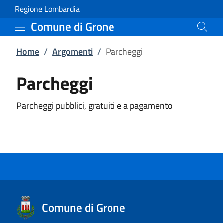
Parcheggi | Comune di 
Vai al contenuto principale
(apre in un'altra scheda).
Regione Lombardia
Comune di Grone
Home
/
Argomenti
/
Parcheggi
Parcheggi
Parcheggi pubblici, gratuiti e a pagamento
Comune di Grone