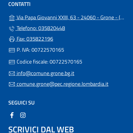
CONTATTI
(a
Via Papa Giovanni XXIII, 63 - 24060 - Grone - (BG)
Telefono: 035820448
Fax: 035822196
P. IVA: 00722570165
Codice fiscale: 00722570165
info@comune.grone.bg.it
comune.grone@pec.regione.lombardia.it
SEGUICI SU
SCRIVICI DAL WEB