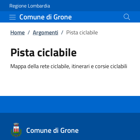
Pista ciclabile | Comune
Vai al contenuto principale
(apre in un'altra scheda).
Regione Lombardia
Comune di Grone
Home
/
Argomenti
/
Pista ciclabile
Pista ciclabile
Mappa della rete ciclabile, itinerari e corsie ciclabili
Comune di Grone