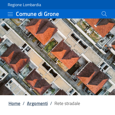
Rete stradale | Comune 
Vai al contenuto principale
(apre in un'altra scheda).
Regione Lombardia
Comune di Grone
Home
/
Argomenti
/
Rete stradale