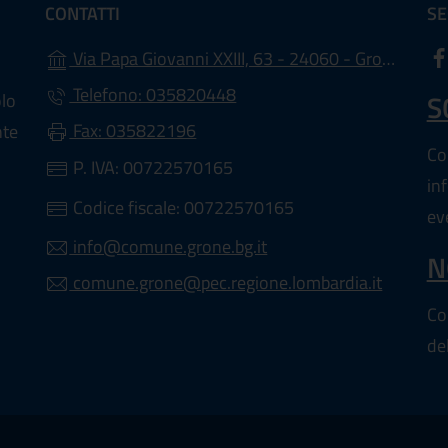
CONTATTI
SE
Via Papa Giovanni XXIII, 63 - 24060 - Grone - (BG)
Telefono: 035820448
S
olo
Fax: 035822196
nte
Con
P. IVA: 00722570165
in
Codice fiscale: 00722570165
ev
info@comune.grone.bg.it
N
comune.grone@pec.regione.lombardia.it
Con
de