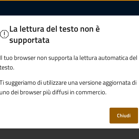
ifiuti | Comune di Gr
La lettura del testo non è
supportata
Trasparenza e documenti
Organizzazione e 
Il tuo browser non supporta la lettura automatica del
testo.
tro di raccolta rifiuti
Ti suggeriamo di utilizzare una versione aggiornata di
uno dei browser più diffusi in commercio.
rifiuti
Chiudi