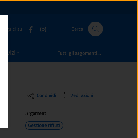
one
Seguici su
Cerca
servizi
Tutti gli argomenti...
Condividi
Vedi azioni
Argomenti
Gestione rifiuti