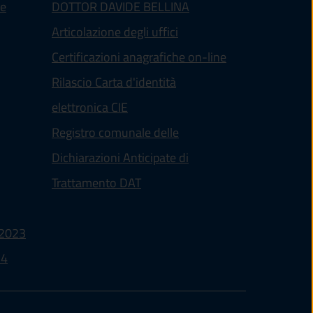
te
DOTTOR DAVIDE BELLINA
Articolazione degli uffici
Certificazioni anagrafiche on-line
Rilascio Carta d'identità
elettronica CIE
Registro comunale delle
Dichiarazioni Anticipate di
altra scheda).
Trattamento DAT
(apre in un'altra scheda).
/2023
(apre in un'altra scheda).
24