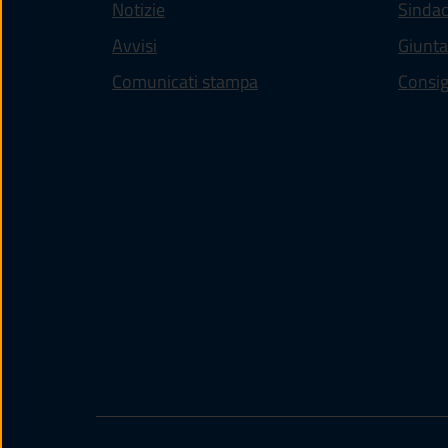
Notizie
Sinda
Avvisi
Giunt
Comunicati stampa
Consig